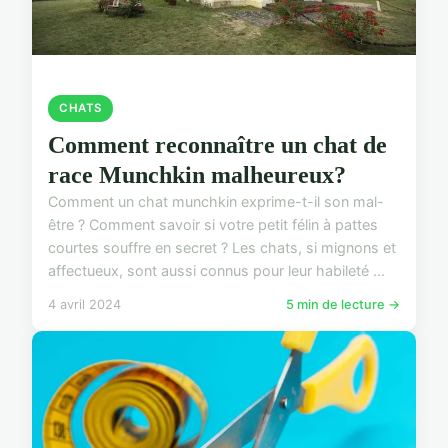
CHATS
Comment reconnaître un chat de
race Munchkin malheureux?
Comment un chat munchkin exprime-t-il son mal-
être ? Comment savoir si votre petit félin à pattes
courtes souffre en secret ? Les chats, si mignons et
affectueux, sont aussi connus pour leur habileté ...
4 avril 2024
5 min de lecture →