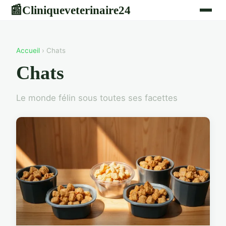
Cliniqueveterinaire24
📰
Accueil
› Chats
Chats
Le monde félin sous toutes ses facettes